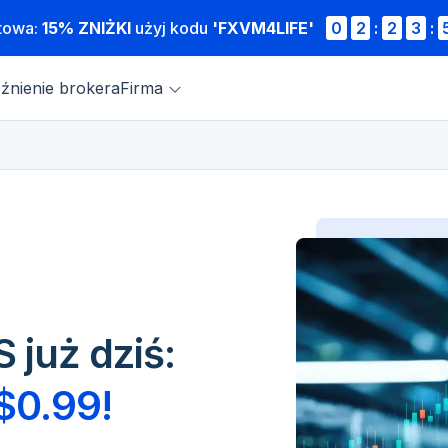
atowa:
15% ZNIŻKI
użyj kodu
'FXVM4LIFE'
0
2
:
2
3
:
źnienie brokera
Firma
 już dziś:
 $0.99!