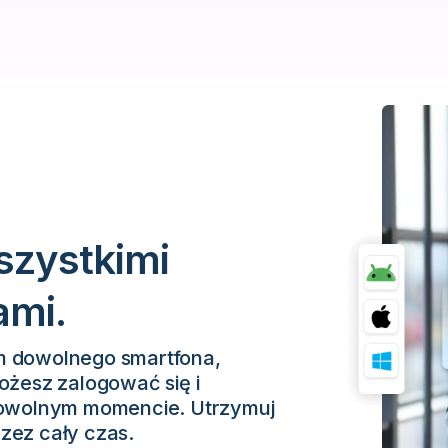
szystkimi
ami.
m dowolnego smartfona,
ożesz zalogować się i
 dowolnym momencie. Utrzymuj
zez cały czas.