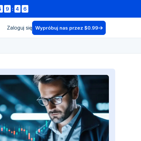
5
9
:
4
4
Zaloguj się
Wypróbuj nas przez $0.99