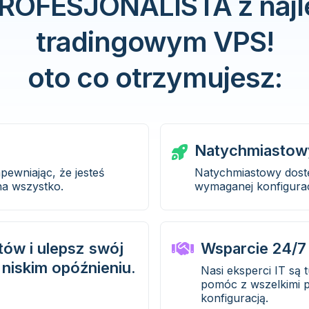
 PROFESJONALISTA z najl
tradingowym VPS!
oto co otrzymujesz:
Natychmiastow
ewniając, że jesteś
Natychmiastowy dos
na wszystko.
wymaganej konfiguracj
ów i ulepsz swój
Wsparcie 24/7
niskim opóźnieniu.
Nasi eksperci IT są 
pomóc z wszelkimi p
konfiguracją.