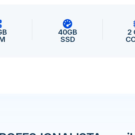
GB
40GB
2
M
SSD
C