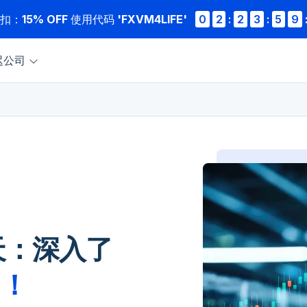
折扣：
15% OFF
使用代码
'FXVM4LIFE'
0
2
:
2
3
:
5
9
迟
公司
今天：深入了
9！