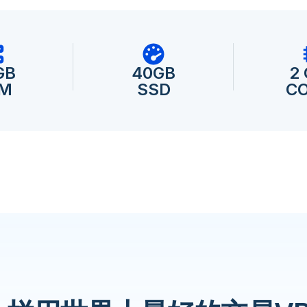
GB
40GB
2
M
SSD
C