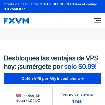
Oferta de descuento:
15% DE DESCUENTO
usa el código
'FXVM4LIFE'
Desbloquea las ventajas de VPS
hoy: ¡sumérgete por
solo $0.99!
Obtén VPS por Ally Invest ahora
Tiempo de latencia
London, UK
Equinix LD4 DC
1 ms