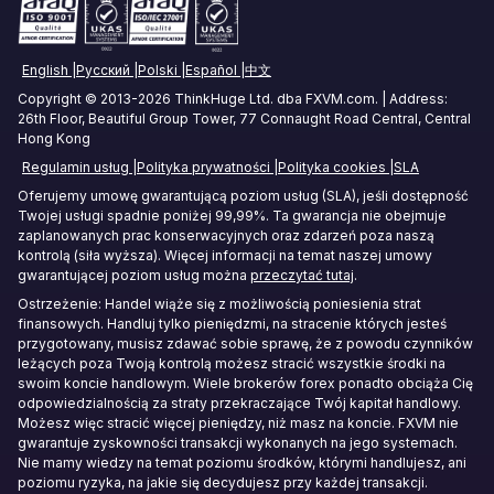
Twoich konkretnych wymagań i okoliczności
związanych z handlem.
Tokyo Forex VPS
English
Русский
Polski
Español
中文
Mumbai Forex VPS
Copyright © 2013-2026 ThinkHuge Ltd. dba FXVM.com. | Address:
26th Floor, Beautiful Group Tower, 77 Connaught Road Central, Central
Sydney Forex VPS
Hong Kong
Regulamin usług
Polityka prywatności
Polityka cookies
SLA
Hong Kong Forex VPS
Oferujemy umowę gwarantującą poziom usług (SLA), jeśli dostępność
Twojej usługi spadnie poniżej 99,99%. Ta gwarancja nie obejmuje
Frankfurt Forex VPS
zaplanowanych prac konserwacyjnych oraz zdarzeń poza naszą
kontrolą (siła wyższa). Więcej informacji na temat naszej umowy
Seul Forex VPS
gwarantującej poziom usług można
przeczytać tutaj
.
Ostrzeżenie: Handel wiąże się z możliwością poniesienia strat
finansowych. Handluj tylko pieniędzmi, na stracenie których jesteś
przygotowany, musisz zdawać sobie sprawę, że z powodu czynników
leżących poza Twoją kontrolą możesz stracić wszystkie środki na
swoim koncie handlowym. Wiele brokerów forex ponadto obciąża Cię
odpowiedzialnością za straty przekraczające Twój kapitał handlowy.
Możesz więc stracić więcej pieniędzy, niż masz na koncie. FXVM nie
gwarantuje zyskowności transakcji wykonanych na jego systemach.
Nie mamy wiedzy na temat poziomu środków, którymi handlujesz, ani
poziomu ryzyka, na jakie się decydujesz przy każdej transakcji.