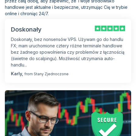
przez całą dobę, aby zapewnić, że Twoje środowisko
handlowe jest aktualne i bezpieczne, utrzymując Cię w trybie
online i chroniąc 24/7.
Doskonały
Doskonały, bez nonsensów VPS. Używam go do handlu
FX; mam uruchomione cztery różne terminale handlowe
bez żadnego spowolnienia czy problemów z łącznością
(świetne do scalpingu). Możliwość utrzymania auto-
handlu...
Karly,
from Stany Zjednoczone