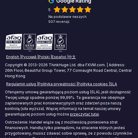
Amsterdam Forex VPS
5
Handel Towarami VPS
Na podstawie naszych
Zurich Forex VPS
507 recenzji.
VPS Для Торговли Акциями
Singapore Forex VPS
Tokyo Forex VPS
English
Русский
Polski
Español
中文
Mumbai Forex VPS
Copyright © 2013-2026 ThinkHuge Ltd. dba FXVM.com. | Address:
26th Floor, Beautiful Group Tower, 77 Connaught Road Central, Central
Sydney Forex VPS
Hong Kong
Regulamin usług
Polityka prywatności
Polityka cookies
SLA
Hong Kong Forex VPS
Oferujemy umowę gwarantującą poziom usług (SLA), jeśli dostępność
Twojej usługi spadnie poniżej 99,99%. Ta gwarancja nie obejmuje
Frankfurt Forex VPS
zaplanowanych prac konserwacyjnych oraz zdarzeń poza naszą
kontrolą (siła wyższa). Więcej informacji na temat naszej umowy
Seul Forex VPS
gwarantującej poziom usług można
przeczytać tutaj
.
Ostrzeżenie: Handel wiąże się z możliwością poniesienia strat
finansowych. Handluj tylko pieniędzmi, na stracenie których jesteś
przygotowany, musisz zdawać sobie sprawę, że z powodu czynników