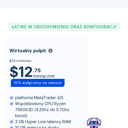
ŁATWE W URUCHOMIENIU ORAZ KONFIGURACJI
Wirtualny pulpit
$15 / miesiąc
$12
.75
miesięcznie
15% wyłączony na zawsze
platforma MetaTrader 4/5
Współdzielony CPU Ryzen
7950X3D (4.2Ghz do 5.7Ghz
boost)
3 GB Hyper Low-latency RAM
10 GB miejsca na dysku