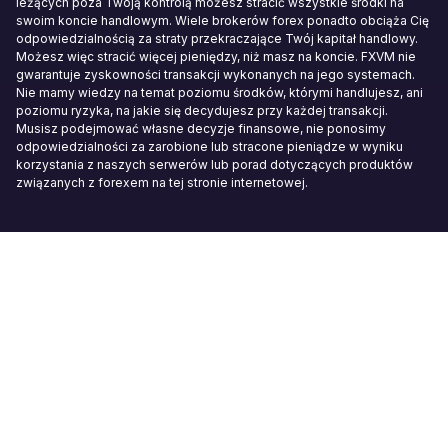
leżących poza Twoją kontrolą możesz stracić wszystkie środki na
swoim koncie handlowym. Wiele brokerów forex ponadto obciąża Cię
odpowiedzialnością za straty przekraczające Twój kapitał handlowy.
Możesz więc stracić więcej pieniędzy, niż masz na koncie. FXVM nie
gwarantuje zyskowności transakcji wykonanych na jego systemach.
Nie mamy wiedzy na temat poziomu środków, którymi handlujesz, ani
poziomu ryzyka, na jakie się decydujesz przy każdej transakcji.
Musisz podejmować własne decyzje finansowe, nie ponosimy
odpowiedzialności za zarobione lub stracone pieniądze w wyniku
korzystania z naszych serwerów lub porad dotyczących produktów
związanych z forexem na tej stronie internetowej.