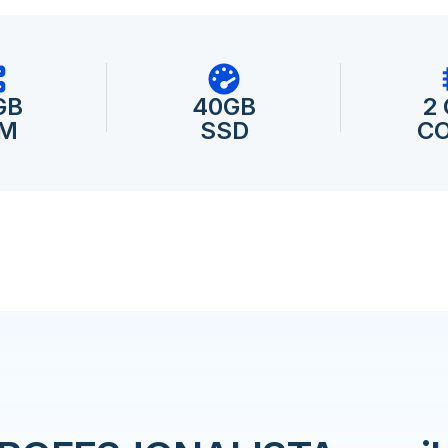
GB
40GB
2
M
SSD
C