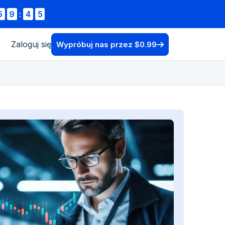
5
9
:
4
4
Zaloguj się
Wypróbuj nas przez $0.99