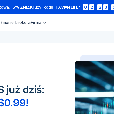
atowa:
15% ZNIŻKI
użyj kodu
'FXVM4LIFE'
0
2
:
2
3
:
źnienie brokera
Firma
 już dziś:
 $0.99!