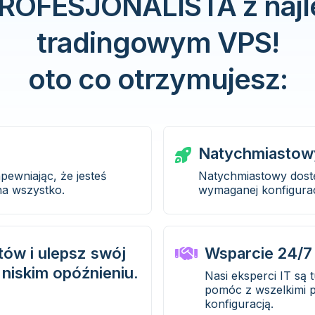
 PROFESJONALISTA z najl
tradingowym VPS!
oto co otrzymujesz:
Natychmiastow
ewniając, że jesteś
Natychmiastowy dos
na wszystko.
wymaganej konfiguracj
ów i ulepsz swój
Wsparcie 24/7
niskim opóźnieniu.
Nasi eksperci IT są 
pomóc z wszelkimi p
konfiguracją.