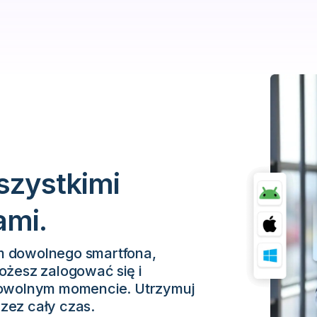
szystkimi
ami.
m dowolnego smartfona,
ożesz zalogować się i
 dowolnym momencie. Utrzymuj
zez cały czas.