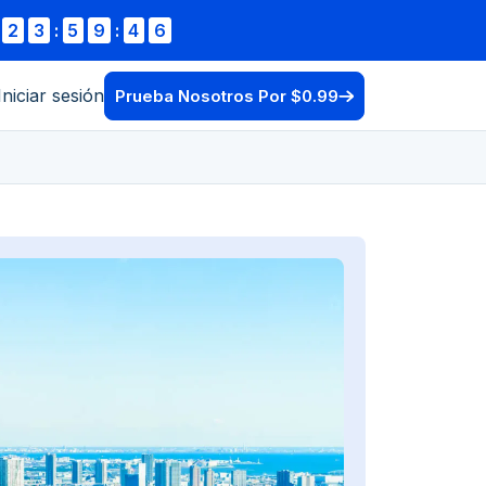
2
3
:
5
9
:
4
5
Iniciar sesión
Prueba Nosotros Por $0.99