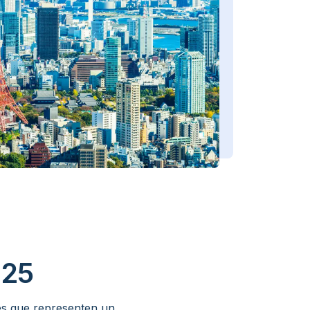
.25
nes que representen un