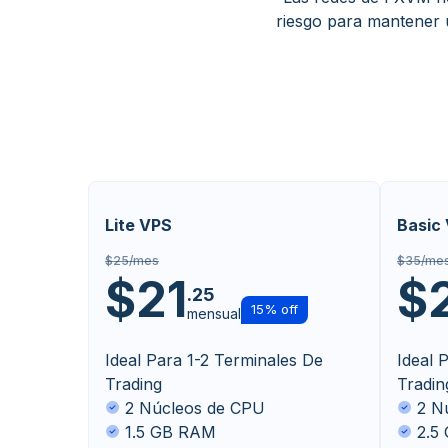
riesgo para mantener 
Lite VPS
Basic
$25/mes
$35/me
$21
$
.25
15% off
mensual
Ideal Para 1-2 Terminales De
Ideal 
Trading
Tradin
2 Núcleos de CPU
2 N
1.5 GB RAM
2.5