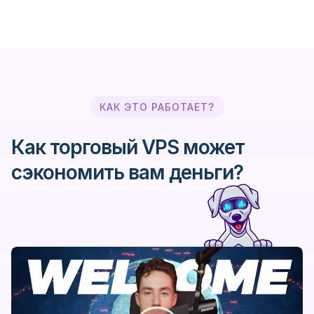
AmendaFX
AMP Global Clearing
Argus FX
КАК ЭТО РАБОТАЕТ?
Как торговый VPS может
ATC Brokers
сэкономить вам деньги?
AvaTrade
Axiory
AxiTrader