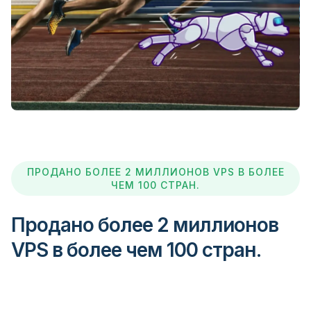
Hugos Way
IC Markets
IG
Interactive Brokers
ПРОДАНО БОЛЕЕ 2 МИЛЛИОНОВ VPS В БОЛЕЕ
ЧЕМ 100 СТРАН.
Invast
Продано более 2 миллионов
IronFX
VPS в более чем 100 стран.
JFD Brokers