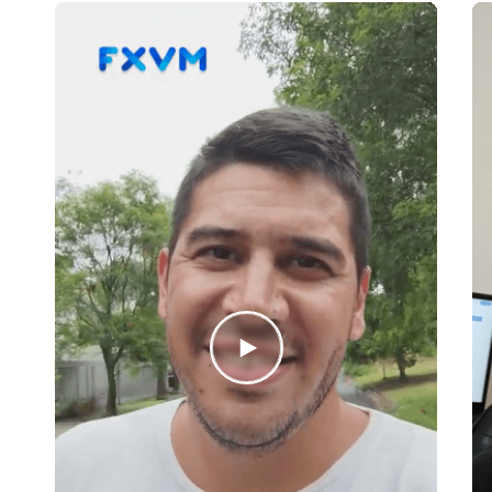
LMAX
LQD FX
Lucror FX
Markets.com
Mt Cook
Oanda
OctaFX