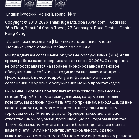
Tokyo Forex VPS
English
Русский
Polski
Español
中文
Mumbai Forex VPS
Copyright © 2013-2026 ThinkHuge Ltd. dba FXVM.com. | Address:
26th Floor, Beautiful Group Tower, 77 Connaught Road Central, Central
Sydney Forex VPS
Hong Kong
Условия использования
Политика конфиденциальности
Hong Kong Forex VPS
Политика использования файлов cookie
SLA
Мы предлагаем соглашение об уровне обслуживания (SLA), если
Frankfurt Forex VPS
время работы вашего сервиса упадет ниже 99,99%. Эта гарантия
не распространяется на заранее анонсированное плановое
Сеул Форекс VPS
обслуживание и события, находящиеся вне нашего контроля
(форс-мажор). Более подробную информацию о нашем
соглашении об уровне обслуживания можно
прочитать здесь
.
Внимание: Торговля предполагает возможность финансовых
потерь. Торгуйте только теми деньгами, которые вы готовы
потерять, вы должны понимать, что по причинам, находящимся вне
вашего контроля, вы можете потерять все деньги на вашем
торговом счету. Многие форекс-брокеры также делают вас
ответственными за убытки, превышающие ваш торговый капитал.
Таким образом, вы можете потерять больше денег, чем есть на
вашем счету. FXVM не гарантирует прибыльность сделок,
выполненных в его системах. Мы не имеем информации о размере