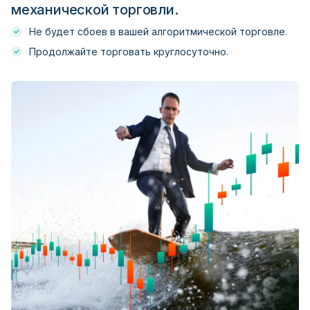
Captrader
механической торговли.
Не будет сбоев в вашей алгоритмической торговле.
Citi FX Pro
Продолжайте торговать круглосуточно.
City Index
CM Trading
Coinexx
Core Liquidity Markets
Core Spreads
Currenex