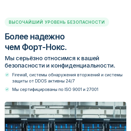
FIBO Group
ВЫСОЧАЙШИЙ УРОВЕНЬ БЕЗОПАСНОСТИ
FinFX
Более надежно
чем Форт-Нокс.
FinPro Trading
Мы серьёзно относимся к вашей
безопасности и конфиденциальности.
Firewood FX
Firewall, системы обнаружения вторжений и системы
защиты от DDOS активны 24/7
Fortrade
Мы сертифицированы по ISO 9001 и 27001
Fx Choice
FXCM