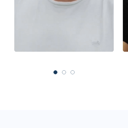
Pepperstone
Rakuten Securities
Swissquote
Switch Markets
Synergy FX
Tallinex
ThinkMarkets