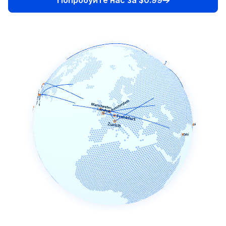
Admiral Markets
ADS Securities
Advanced Markets
AIMS Auric Intl Markets
Ally Invest
Alpari Limited
Amana Capital