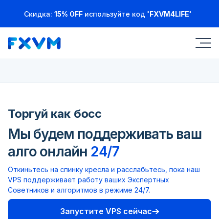
Скидка:
15% OFF
используйте код
'FXVM4LIFE'
Торгуй как босс
Мы будем поддерживать ваш
алго онлайн
24/7
Откиньтесь на спинку кресла и расслабьтесь, пока наш
VPS поддерживает работу ваших Экспертных
Советников и алгоритмов в режиме 24/7.
Запустите VPS сейчас