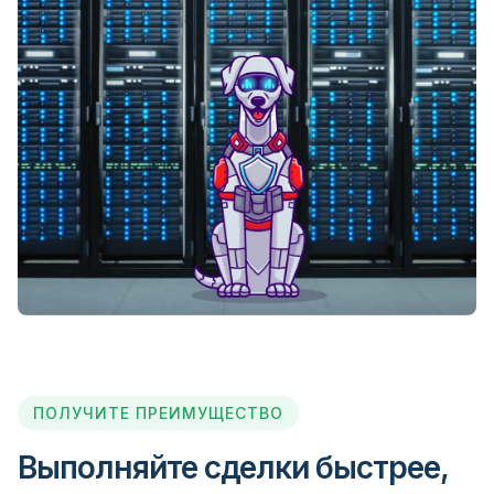
FXDD
FXFlat
FXGlobe
FxNet
FXOpen
FXOptimax
ПОЛУЧИТЕ ПРЕИМУЩЕСТВО
Выполняйте сделки быстрее,
FXPIG