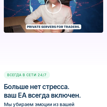
B2Broker
BD Swiss
Berndale Capital
Black Bull Markets
Blackwell Global
ВСЕГДА В СЕТИ 24/7
Blueberry Markets
Больше нет стресса.
BMFN
ваш EA всегда включен.
Мы убираем эмоции из вашей