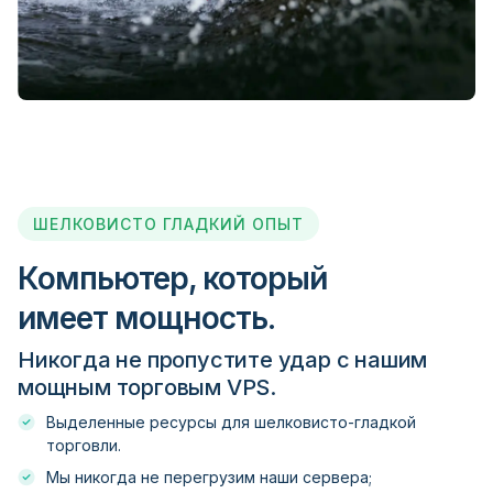
Darwinex
DC (Different Choice)
Direct FX
ШЕЛКОВИСТО ГЛАДКИЙ ОПЫТ
Компьютер, который
Divisa Capital
имеет мощность.
Dukascopy
Никогда не пропустите удар с нашим
мощным торговым VPS.
Easy Markets
Выделенные ресурсы для шелковисто-гладкой
торговли.
Мы никогда не перегрузим наши сервера;
ECM Trader