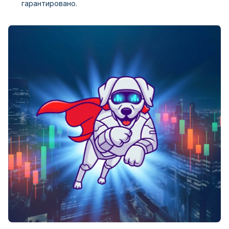
гарантировано.
EDR Financial
EightCap
Equiti
ETX Capital
Evolve Markets
Exness
FBS