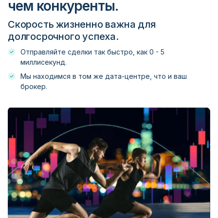
чем конкуренты.
FXPrimus
Скорость жизненно важна для
долгосрочного успеха.
GBE brokers
Отправляйте сделки так быстро, как 0 - 5
миллисекунд.
Мы находимся в том же дата-центре, что и ваш
GCI Financial
брокер.
GKFX
Global Prime
Globe Pro
GO Markets