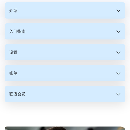
介绍
入门指南
什么是交易VPS？
将交易VPS视为您可以租用的特殊计算机，它旨在保持您
设置
为什么使用交易VPS？
我可以将VPS服务用于外汇交易以外的目的吗？
的交易活动不间断运行，没有任何中断。与您家里可能拥
有的普通计算机不同，这台计算机位于称为数据中心的专
业环境中。这意味着它拥有超快的互联网连接，并且不会
是的！我们的交易VPS不仅限于外汇交易。它的设计旨在
始终在线：即使您需要关闭计算机或您的互联网连接
受到停电的影响，确保您的交易平台始终处于活动状态，
账单
如何通过VPS提高我的交易速度？
我可以将这个VPS服务用于任何交易经纪人吗？
订购后多快可以启动并运行我的交易 VPS？
多功能，可以支持广泛的应用程序。除了外汇交易，我们
失败，您的交易也无需停止。您的交易VPS会代表您
即使您当地的电力或互联网服务中断。
的客户还利用我们的服务托管策略开发软件、
保持一切运行顺畅。
MetaTrader服务器、经纪人/IB后端以及各种不一定与外
快速高效：这些VPS服务器位于数据中心，拥有快速
在交易中，速度至关重要，而VPS就像在交通堵塞中拥有
是的，绝对如此！我们的VPS服务旨在保持与所有经纪商
当您为VPS下订单时，我们的系统会立即开始处理，为您
汇市场相关的交易平台。虽然我们主要预装外汇交易和数
的互联网和强大的硬件，意味着您的交易可以比在家
联盟会员
VPS能否为我的交易应用程序提供更好的安全性？
如何在Trading VPS上安装自定义软件或程序？
我需要设置或配置我的交易VPS吗？
您的服务接受哪些付款方式？
一个快车道。它将您的交易应用程序托管在靠近金融市场
的独立性，确保与所有经纪商兼容。我们设计了我们的服
的新服务器进行配置，前提是您选择的配置和位置当前可
据分析软件，但您可以自由安装所需的任何软件，使我们
用电脑上执行得更快。
的地方，减少了订单到达交易所所需的时间。这对于自动
务，以提供最佳的连接速度和可靠性，无论您喜欢与哪个
用。如果您的特定订单预计会有任何延迟，我们的网站会
的VPS成为多种专业用途的灵活选择。
安全可靠：您的交易平台和策略安全地存储在数据中
化交易系统尤其有益，因为更快的执行可以导致更有利的
经纪商进行交易。为了查看我们的网络与您特定经纪商的
通知您。一旦开始配置过程，请允许大约10分钟时间让
心，减少了计算机病毒或数据盗窃的风险。
绝对如此。VPS上的安全性远超简单的数据保护。通过在
在您的交易VPS上安装自定义软件就像在任何标准PC上
您无需进行任何设置或配置。我们的交易VPS系统交付时
我们旨在为我们的客户提供尽可能便利的支付方式。目
结果。
表现如何，我们鼓励您访问我们网站上的Forex Broker
Windows完成其初始安装和启动过程。在某些情况下，
我可以在我的VPS上使用特定的应用程序吗？FXVM会
随着您的成长而扩展：从您所需的开始，随着您的交
为什么可访问性是使用交易 VPS 的一个关键优势？
我可以随时取消我的订阅吗？
我可以免费加入你们的联盟计划吗？
远程服务器上托管您的交易平台，您将受益于一个免受网
使用Windows一样简单。以下是操作方法：
即可使用，确保您可以在没有任何初步麻烦的情况下开始
前，我们接受多种支付方式，包括PayPal、Skrill、美国
Latency页面。此功能允许您检查连接质量和延迟，以确
根据各种因素，这个设置过程可能会延长至20分钟。请
易活动扩展，您可以轻松获得更多资源（如更多存储
帮助安装自定义软件吗？
络威胁和物理硬件故障保护的安全环境。我们的服务器配
您的交易活动。激活您的VPS后，您将收到一封电子邮
运通(Amex)、Visa和万事达(Mastercard)。如果您支付
利用VPS上预装的网络浏览器（如Chrome或Internet
保您的交易活动的最佳性能。
放心，我们努力使这个过程尽可能快速和无缝，以便您可
空间），无需购买新的计算机。
备了最新的安全更新，并且全天候监控，为您的交易操作
件，其中包含立即访问您的服务器所需的所有详细信息。
任何服务的费用过多，我们将把多余的金额作为信用额度
Explorer）导航至您想下载所需软件的网站。
以开始无重大延迟地使用您的VPS。