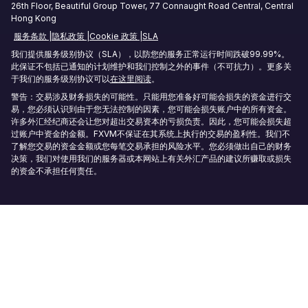
26th Floor, Beautiful Group Tower, 77 Connaught Road Central, Central
Hong Kong
Sydney Forex VPS
服务条款
隐私政策
Cookie 政策
SLA
Hong Kong Forex VPS
我们提供服务级别协议（SLA），以防您的服务正常运行时间跌破99.99%。
此保证不包括已通知的计划维护和我们控制之外的事件（不可抗力）。更多关
于我们的服务级别协议可以
在这里阅读
。
Frankfurt Forex VPS
警告：交易涉及财务损失的可能性。只能用您准备好可能会损失的资金进行交
易，您必须认识到由于您无法控制的因素，您可能会损失账户中的所有资金。
首尔外汇 VPS
许多外汇经纪商还会让您对超出交易资本的亏损负责。因此，您可能会损失超
过账户中资金的金额。FXVM不保证在其系统上执行的交易的盈利性。我们不
了解您交易的资金金额或您每笔交易承担的风险水平。您必须做出自己的财务
决策，我们对使用我们的服务器或本网站上有关外汇产品的建议所赚取或损失
的资金不承担任何责任。