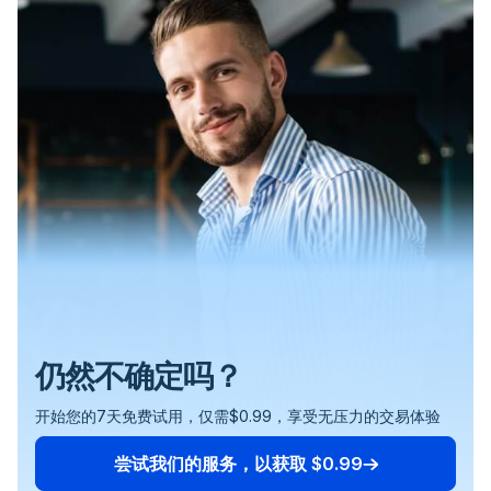
VPS 确保您的交易平台始终在线且可访问，无论您身在
绝对可以！我们的VPS服务是为了灵活性而设计的，支持
当然可以。您可以完全控制您与FXVM的订阅，并且可以
当然！加入我们的联盟计划完全免费。通过立即注册开始
提供了安心的保障。
您唯一需要做的就是登录到您的MT4账户或您打算使用的
加入您的账户。这为您提供了预支付服务的灵活性，如果
点击网站上提供的.exe或安装文件下载软件。
设置和使用VPS进行交易是否复杂？
如何连接到我的FXVM VPS？
有没有与FXVM服务的合同或续约义务？
我可以期望通过推荐客户给FXVM获得什么收益？
何处或使用何种设备。这就像能够将您的交易台带在口袋
远不止外汇交易的广泛应用。它完全兼容任何标准
随时取消。要取消您的订阅，您可以使用您的FXVM客户
赚取收入，并成为我们不断增长的社区的一部分。
任何其他交易平台。为了增加便利性，我们已经预装了
您选择的话。同样值得注意的是，您账户中的任何信用额
下载完成后，运行.exe或安装文件，并按照屏幕上的
里一样。无论您的本地机器是否重新启动或您的互联网连
Windows应用程序，这意味着它适用于所有类型的交
面板，或者直接前往PayPal订阅页面。这种灵活性确保
Chrome和其他一些应用程序，以帮助您立即开始。这意
度都将在我们收取您提供的其他支付方式之前首先使用，
提示继续安装过程。
接是否中断，您的交易活动在 VPS 上都将保持不间断。
易、经纪人和软件平台。每个VPS都带有一个独立安装的
您不会被锁定在任何长期承诺中，并且可以根据您当前的
味着您可以将更多的精力集中在您的交易上，而不是技术
确保持续服务的支付过程无缝进行，特别是如果您没有激
安装过程中建议的默认设置和位置通常适用于大多数
一点也不。想象一下设置一个电子邮件帐户；使用VPS可
连接到您的FXVM VPS旨在尽可能简单直接。要获得如何
在FXVM，我们优先考虑为我们的客户提供灵活性和简易
在FXVM，我们非常重视您为宣传我们的服务所付出的努
Windows服务器，模仿常规PC的功能。这种设置允许您
需求和情况管理您的订阅。
设置。
活的PayPal订阅。
用户和应用程序。
什么使得交易VPS与普通的网站托管不同？
FXVM的退款政策是什么？
我是否需要与FXVM签订长期合同？
以同样简单。像FXVM这样的服务提供易于管理的VPS解
连接到您的FXVM服务器/VPS的分步指南，请访问我们
性。我们的所有服务都是按月提供的，这让您可以自由决
力。这就是为什么我们提供所有推荐销售额的10%的慷慨
浏览互联网、管理电子邮件，并使用Chrome或Firefox等
此过程确保您可以轻松添加所需的任何软件到您的交易
决方案，不需要复杂的设置。另外，借助像RDP（远程桌
的知识库（KB）页面。在这里，您将找到详细的说明，
定使用我们的VPS多长时间，而无需任何长期合约。如果
佣金。这包括新的注册、循环订阅费以及任何升级费用。
浏览器下载任何必要的应用程序。
VPS，使其成为一个高度可定制的平台，用于您的交易或
面）和VNC这样的工具，从任何设备连接到您的交易VPS
旨在帮助您无任何麻烦地访问您的VPS。 如果您在连接
您选择预付多个月的费用，那么这个选项是可用的，但完
这是我们对您的信任和支持表示感谢的方式。
任何其他特定软件需求。
虽然两者都提供在线平台，但交易VPS是专门为交易优化
我们的退款政策在我们的服务条款中有具体的条款和条件
我们相信灵活性和简单性。我们的服务是按月提供的，让
变得轻而易举，让您可以随时随地轻松管理您的交易。
过程中遇到任何问题，或者如果您对如何连接有任何疑
全取决于您。重要的是，无论您选择哪种计费周期，您都
除了广泛的兼容性和易用性外，我们还为自定义软件的安
交易 VPS 如何简化多个设备或地点的交易？
关于FXVM的退款政策，我应该了解什么？
的。与普通的网站托管不同，它是为网站设计的，交易
概述。我们理解情况可能会发生变化，并努力尽可能地提
您有自由决定如何使用我们的服务，而无需任何长期合
问，我们鼓励您直接与我们联系。我们的专业支持团队随
没有续订服务的义务。此外，取消服务没有任何罚款。这
装提供全面支持。作为我们交易VPS计划的一部分，我们
VPS提供了成功交易所必需的速度、安全性和可访问性。
供方便。如果您对您的服务有任何疑问或担忧，或者如果
约。无论您是提前支付了多个月的费用还是选择按月支
时待命，协助您解决可能面临的任何挑战，确保您能够迅
一政策确保您可以完全控制您的订阅，并且可以根据您的
提供全面的协助，我们很乐意帮助安装任何合理限度内的
它致力于确保您的交易软件以最佳状态运行，通过直接连
您正在考虑申请退款，请不要犹豫，直接联系我们。我们
付，您都可以自由续订或取消，而不会有任何罚款或义
速高效地开始使用VPS进行交易或其他应用。
需求变化进行调整。
软件。如果您需要帮助安装VPS上未预先包含的软件，请
使用 VPS 最方便的方面之一是能够从任何设备—PC、笔
我们的退款政策旨在公平和透明，详细内容在我们的服务
接到金融网络以实现更快的交易执行。
的团队在这里协助您解决可能遇到的任何问题，并提供满
务。
随时联系我们。只需开启一个支持票据，我们的团队将协
交易 VPS 是否有助于减少外汇交易时的滑点？
FXVM 服务是否需要任何长期合同或有续约义务？
记本电脑、平板电脑或手机—访问您的交易平台，而不影
条款内。我们理解满意度和心理安宁的重要性。如果您对
足您需求的解决方案。您的满意对我们很重要，我们致力
助您满足软件需求，确保您的VPS上有进行特定活动所需
响服务器上运行的操作。这意味着您可以在外出时管理您
您的服务有任何疑问或担忧，或者如果您正在考虑退款，
于确保一个公平且响应迅速的流程来解决与退款相关的任
的所有工具
的交易，并且甚至可以在同一个 VPS 上设置多个交易平
请联系我们。我们的专业团队在此帮助解决任何问题，并
何担忧。
是的，当然。虽然需要注意的是，由于各种不可控因素，
在FXVM，我们优先考虑您的自由和灵活性。我们的服务
台或账户，允许从不同位置进行协作查看和管理。
确保您与FXVM有着积极的体验。
没有任何服务能够承诺完全消除滑点，但使用交易VPS可
没有合同或强制续订的义务。使用您选择的支付方式—信
以大大减少其发生。通过VPS，交易者可以体验到更快、
用/借记卡、PayPal、Skrill或Coingate进行比特币和其他
仍然不确定吗？
更准确的订单执行，这直接有助于最小化滑点。我们的目
加密货币的支付—处理自动支付，如果您选择基于订阅的
标是提供一项服务，通过显著降低滑点的发生几率，增强
计费。如果您的需求发生变化，您可以轻松阻止自动续订
开始您的7天免费试用，仅需$0.99，享受无压力的交易体验
您的交易效率，使您的交易体验更加顺畅和可预测。
和收费。FXVM服务可以随时取消，您可以直接联系我们
或通过我们提供的用户友好的网络界面来操作。这种方法
尝试我们的服务，以获取 $0.99
确保您完全控制您的订阅和计费，与您的具体交易要求和
情况相符。