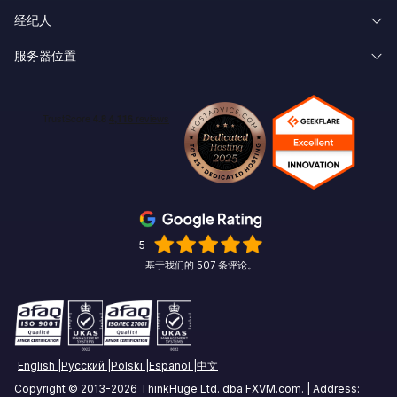
经纪人
知识库
忘记密码
外汇 VPS 试用
服务器位置
经纪人延迟
关于我们
创建账户
联盟会员
New York Forex VPS
Pepperstone VPS
联系我们
Linux
Chicago Forex VPS
ICMarkets VPS
期权交易VPS
Miami Forex VPS
Exness VPS
期货交易VPS
伦敦 Forex VPS
XM VPS
加密货币交易 VPS
阿姆斯特丹 Forex VPS
5
商品交易VPS
基于我们的 507 条评论。
苏黎世外汇VPS
股票交易 VPS
新加坡外汇VPS
Tokyo Forex VPS
English
Русский
Polski
Español
中文
Copyright © 2013-2026 ThinkHuge Ltd. dba FXVM.com. | Address:
Mumbai Forex VPS