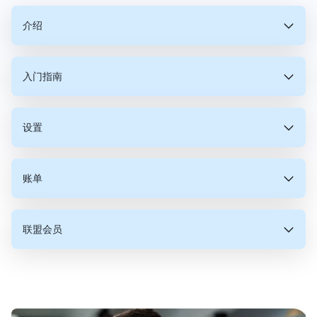
介绍
入门指南
什么是交易VPS？
将交易VPS视为您可以租用的特殊计算机，它旨在保持您
设置
为什么使用交易VPS？
我可以将VPS服务用于外汇交易以外的目的吗？
的交易活动不间断运行，没有任何中断。与您家里可能拥
有的普通计算机不同，这台计算机位于称为数据中心的专
业环境中。这意味着它拥有超快的互联网连接，并且不会
是的！我们的交易VPS不仅限于外汇交易。它的设计旨在
始终在线：即使您需要关闭计算机或您的互联网连接
受到停电的影响，确保您的交易平台始终处于活动状态，
账单
如何通过VPS提高我的交易速度？
我可以将这个VPS服务用于任何交易经纪人吗？
订购后多快可以启动并运行我的交易 VPS？
多功能，可以支持广泛的应用程序。除了外汇交易，我们
失败，您的交易也无需停止。您的交易VPS会代表您
即使您当地的电力或互联网服务中断。
的客户还利用我们的服务托管策略开发软件、
保持一切运行顺畅。
MetaTrader服务器、经纪人/IB后端以及各种不一定与外
快速高效：这些VPS服务器位于数据中心，拥有快速
在交易中，速度至关重要，而VPS就像在交通堵塞中拥有
是的，绝对如此！我们的VPS服务旨在保持与所有经纪商
当您为VPS下订单时，我们的系统会立即开始处理，为您
汇市场相关的交易平台。虽然我们主要预装外汇交易和数
的互联网和强大的硬件，意味着您的交易可以比在家
联盟会员
VPS能否为我的交易应用程序提供更好的安全性？
如何在Trading VPS上安装自定义软件或程序？
我需要设置或配置我的交易VPS吗？
您的服务接受哪些付款方式？
一个快车道。它将您的交易应用程序托管在靠近金融市场
的独立性，确保与所有经纪商兼容。我们设计了我们的服
的新服务器进行配置，前提是您选择的配置和位置当前可
据分析软件，但您可以自由安装所需的任何软件，使我们
用电脑上执行得更快。
的地方，减少了订单到达交易所所需的时间。这对于自动
务，以提供最佳的连接速度和可靠性，无论您喜欢与哪个
用。如果您的特定订单预计会有任何延迟，我们的网站会
的VPS成为多种专业用途的灵活选择。
安全可靠：您的交易平台和策略安全地存储在数据中
化交易系统尤其有益，因为更快的执行可以导致更有利的
经纪商进行交易。为了查看我们的网络与您特定经纪商的
通知您。一旦开始配置过程，请允许大约10分钟时间让
心，减少了计算机病毒或数据盗窃的风险。
绝对如此。VPS上的安全性远超简单的数据保护。通过在
在您的交易VPS上安装自定义软件就像在任何标准PC上
您无需进行任何设置或配置。我们的交易VPS系统交付时
我们旨在为我们的客户提供尽可能便利的支付方式。目
结果。
表现如何，我们鼓励您访问我们网站上的Forex Broker
Windows完成其初始安装和启动过程。在某些情况下，
我可以在我的VPS上使用特定的应用程序吗？FXVM会
随着您的成长而扩展：从您所需的开始，随着您的交
为什么可访问性是使用交易 VPS 的一个关键优势？
我可以随时取消我的订阅吗？
我可以免费加入你们的联盟计划吗？
远程服务器上托管您的交易平台，您将受益于一个免受网
使用Windows一样简单。以下是操作方法：
即可使用，确保您可以在没有任何初步麻烦的情况下开始
前，我们接受多种支付方式，包括PayPal、Skrill、美国
Latency页面。此功能允许您检查连接质量和延迟，以确
根据各种因素，这个设置过程可能会延长至20分钟。请
易活动扩展，您可以轻松获得更多资源（如更多存储
帮助安装自定义软件吗？
络威胁和物理硬件故障保护的安全环境。我们的服务器配
您的交易活动。激活您的VPS后，您将收到一封电子邮
运通(Amex)、Visa和万事达(Mastercard)。如果您支付
利用VPS上预装的网络浏览器（如Chrome或Internet
保您的交易活动的最佳性能。
放心，我们努力使这个过程尽可能快速和无缝，以便您可
空间），无需购买新的计算机。
备了最新的安全更新，并且全天候监控，为您的交易操作
件，其中包含立即访问您的服务器所需的所有详细信息。
任何服务的费用过多，我们将把多余的金额作为信用额度
Explorer）导航至您想下载所需软件的网站。
以开始无重大延迟地使用您的VPS。