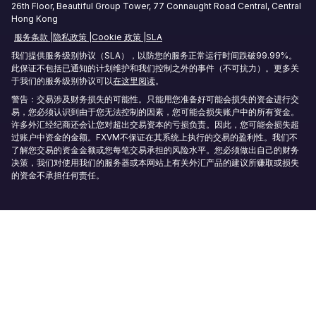
26th Floor, Beautiful Group Tower, 77 Connaught Road Central, Central
Hong Kong
Sydney Forex VPS
服务条款
隐私政策
Cookie 政策
SLA
Hong Kong Forex VPS
我们提供服务级别协议（SLA），以防您的服务正常运行时间跌破99.99%。
此保证不包括已通知的计划维护和我们控制之外的事件（不可抗力）。更多关
于我们的服务级别协议可以
在这里阅读
。
Frankfurt Forex VPS
警告：交易涉及财务损失的可能性。只能用您准备好可能会损失的资金进行交
易，您必须认识到由于您无法控制的因素，您可能会损失账户中的所有资金。
首尔外汇 VPS
许多外汇经纪商还会让您对超出交易资本的亏损负责。因此，您可能会损失超
过账户中资金的金额。FXVM不保证在其系统上执行的交易的盈利性。我们不
了解您交易的资金金额或您每笔交易承担的风险水平。您必须做出自己的财务
决策，我们对使用我们的服务器或本网站上有关外汇产品的建议所赚取或损失
的资金不承担任何责任。