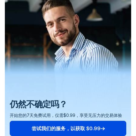
VPS 确保您的交易平台始终在线且可访问，无论您身在
绝对可以！我们的VPS服务是为了灵活性而设计的，支持
当然可以。您可以完全控制您与FXVM的订阅，并且可以
当然！加入我们的联盟计划完全免费。通过立即注册开始
提供了安心的保障。
您唯一需要做的就是登录到您的MT4账户或您打算使用的
加入您的账户。这为您提供了预支付服务的灵活性，如果
点击网站上提供的.exe或安装文件下载软件。
设置和使用VPS进行交易是否复杂？
如何连接到我的FXVM VPS？
有没有与FXVM服务的合同或续约义务？
我可以期望通过推荐客户给FXVM获得什么收益？
何处或使用何种设备。这就像能够将您的交易台带在口袋
远不止外汇交易的广泛应用。它完全兼容任何标准
随时取消。要取消您的订阅，您可以使用您的FXVM客户
赚取收入，并成为我们不断增长的社区的一部分。
任何其他交易平台。为了增加便利性，我们已经预装了
您选择的话。同样值得注意的是，您账户中的任何信用额
下载完成后，运行.exe或安装文件，并按照屏幕上的
里一样。无论您的本地机器是否重新启动或您的互联网连
Windows应用程序，这意味着它适用于所有类型的交
面板，或者直接前往PayPal订阅页面。这种灵活性确保
Chrome和其他一些应用程序，以帮助您立即开始。这意
度都将在我们收取您提供的其他支付方式之前首先使用，
提示继续安装过程。
接是否中断，您的交易活动在 VPS 上都将保持不间断。
易、经纪人和软件平台。每个VPS都带有一个独立安装的
您不会被锁定在任何长期承诺中，并且可以根据您当前的
味着您可以将更多的精力集中在您的交易上，而不是技术
确保持续服务的支付过程无缝进行，特别是如果您没有激
安装过程中建议的默认设置和位置通常适用于大多数
一点也不。想象一下设置一个电子邮件帐户；使用VPS可
连接到您的FXVM VPS旨在尽可能简单直接。要获得如何
在FXVM，我们优先考虑为我们的客户提供灵活性和简易
在FXVM，我们非常重视您为宣传我们的服务所付出的努
Windows服务器，模仿常规PC的功能。这种设置允许您
需求和情况管理您的订阅。
设置。
活的PayPal订阅。
用户和应用程序。
什么使得交易VPS与普通的网站托管不同？
FXVM的退款政策是什么？
我是否需要与FXVM签订长期合同？
以同样简单。像FXVM这样的服务提供易于管理的VPS解
连接到您的FXVM服务器/VPS的分步指南，请访问我们
性。我们的所有服务都是按月提供的，这让您可以自由决
力。这就是为什么我们提供所有推荐销售额的10%的慷慨
浏览互联网、管理电子邮件，并使用Chrome或Firefox等
此过程确保您可以轻松添加所需的任何软件到您的交易
决方案，不需要复杂的设置。另外，借助像RDP（远程桌
的知识库（KB）页面。在这里，您将找到详细的说明，
定使用我们的VPS多长时间，而无需任何长期合约。如果
佣金。这包括新的注册、循环订阅费以及任何升级费用。
浏览器下载任何必要的应用程序。
VPS，使其成为一个高度可定制的平台，用于您的交易或
面）和VNC这样的工具，从任何设备连接到您的交易VPS
旨在帮助您无任何麻烦地访问您的VPS。 如果您在连接
您选择预付多个月的费用，那么这个选项是可用的，但完
这是我们对您的信任和支持表示感谢的方式。
任何其他特定软件需求。
虽然两者都提供在线平台，但交易VPS是专门为交易优化
我们的退款政策在我们的服务条款中有具体的条款和条件
我们相信灵活性和简单性。我们的服务是按月提供的，让
变得轻而易举，让您可以随时随地轻松管理您的交易。
过程中遇到任何问题，或者如果您对如何连接有任何疑
全取决于您。重要的是，无论您选择哪种计费周期，您都
除了广泛的兼容性和易用性外，我们还为自定义软件的安
交易 VPS 如何简化多个设备或地点的交易？
关于FXVM的退款政策，我应该了解什么？
的。与普通的网站托管不同，它是为网站设计的，交易
概述。我们理解情况可能会发生变化，并努力尽可能地提
您有自由决定如何使用我们的服务，而无需任何长期合
问，我们鼓励您直接与我们联系。我们的专业支持团队随
没有续订服务的义务。此外，取消服务没有任何罚款。这
装提供全面支持。作为我们交易VPS计划的一部分，我们
VPS提供了成功交易所必需的速度、安全性和可访问性。
供方便。如果您对您的服务有任何疑问或担忧，或者如果
约。无论您是提前支付了多个月的费用还是选择按月支
时待命，协助您解决可能面临的任何挑战，确保您能够迅
一政策确保您可以完全控制您的订阅，并且可以根据您的
提供全面的协助，我们很乐意帮助安装任何合理限度内的
它致力于确保您的交易软件以最佳状态运行，通过直接连
您正在考虑申请退款，请不要犹豫，直接联系我们。我们
付，您都可以自由续订或取消，而不会有任何罚款或义
速高效地开始使用VPS进行交易或其他应用。
需求变化进行调整。
软件。如果您需要帮助安装VPS上未预先包含的软件，请
使用 VPS 最方便的方面之一是能够从任何设备—PC、笔
我们的退款政策旨在公平和透明，详细内容在我们的服务
接到金融网络以实现更快的交易执行。
的团队在这里协助您解决可能遇到的任何问题，并提供满
务。
随时联系我们。只需开启一个支持票据，我们的团队将协
交易 VPS 是否有助于减少外汇交易时的滑点？
FXVM 服务是否需要任何长期合同或有续约义务？
记本电脑、平板电脑或手机—访问您的交易平台，而不影
条款内。我们理解满意度和心理安宁的重要性。如果您对
足您需求的解决方案。您的满意对我们很重要，我们致力
助您满足软件需求，确保您的VPS上有进行特定活动所需
响服务器上运行的操作。这意味着您可以在外出时管理您
您的服务有任何疑问或担忧，或者如果您正在考虑退款，
于确保一个公平且响应迅速的流程来解决与退款相关的任
的所有工具
的交易，并且甚至可以在同一个 VPS 上设置多个交易平
请联系我们。我们的专业团队在此帮助解决任何问题，并
何担忧。
是的，当然。虽然需要注意的是，由于各种不可控因素，
在FXVM，我们优先考虑您的自由和灵活性。我们的服务
台或账户，允许从不同位置进行协作查看和管理。
确保您与FXVM有着积极的体验。
没有任何服务能够承诺完全消除滑点，但使用交易VPS可
没有合同或强制续订的义务。使用您选择的支付方式—信
以大大减少其发生。通过VPS，交易者可以体验到更快、
用/借记卡、PayPal、Skrill或Coingate进行比特币和其他
仍然不确定吗？
更准确的订单执行，这直接有助于最小化滑点。我们的目
加密货币的支付—处理自动支付，如果您选择基于订阅的
标是提供一项服务，通过显著降低滑点的发生几率，增强
计费。如果您的需求发生变化，您可以轻松阻止自动续订
开始您的7天免费试用，仅需$0.99，享受无压力的交易体验
您的交易效率，使您的交易体验更加顺畅和可预测。
和收费。FXVM服务可以随时取消，您可以直接联系我们
或通过我们提供的用户友好的网络界面来操作。这种方法
尝试我们的服务，以获取 $0.99
确保您完全控制您的订阅和计费，与您的具体交易要求和
情况相符。