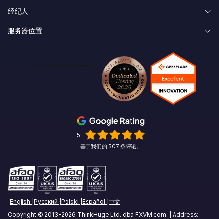
经纪人
知识库
忘记密码
外汇 VPS 试用
服务器位置
经纪人延迟
关于我们
创建账户
联盟会员
New York Forex VPS
Pepperstone VPS
联系我们
Linux
Chicago Forex VPS
ICMarkets VPS
期权交易VPS
Miami Forex VPS
Exness VPS
期货交易VPS
伦敦 Forex VPS
XM VPS
加密货币交易 VPS
阿姆斯特丹 Forex VPS
5
商品交易VPS
基于我们的 507 条评论。
苏黎世外汇VPS
股票交易 VPS
新加坡外汇VPS
Tokyo Forex VPS
English
Русский
Polski
Español
中文
Copyright © 2013-2026 ThinkHuge Ltd. dba FXVM.com. | Address:
Mumbai Forex VPS